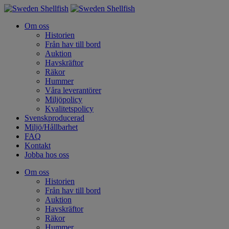
Om oss
Historien
Från hav till bord
Auktion
Havskräftor
Räkor
Hummer
Våra leverantörer
Miljöpolicy
Kvalitetspolicy
Svenskproducerad
Miljö/Hållbarhet
FAQ
Kontakt
Jobba hos oss
Om oss
Historien
Från hav till bord
Auktion
Havskräftor
Räkor
Hummer