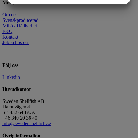
JA
NEJ
JA
NEJ
Meny
MARKNADSFÖRING
STATISTIK
Om oss
Svenskproducerad
Miljö / Hållbarhet
F&Q
Kontakt
Jobba hos oss
Följ oss
Linkedin
Huvudkontor
Sweden Shellfish AB
Hamnvägen 4
SE-432 64 BUA
+46 340 20 36 40
info@swedenshellfish.se
Övrig information